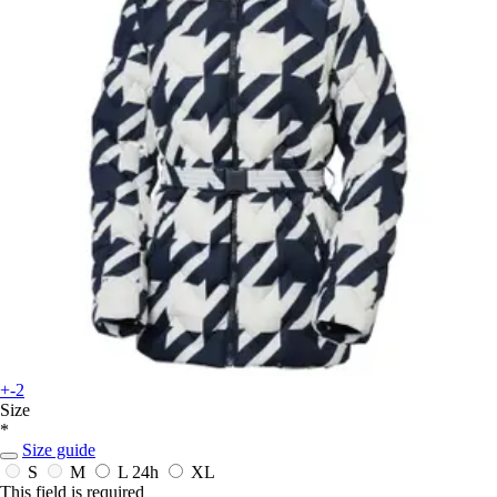
+-2
Size
*
Size guide
S
M
L
24h
XL
This field is required