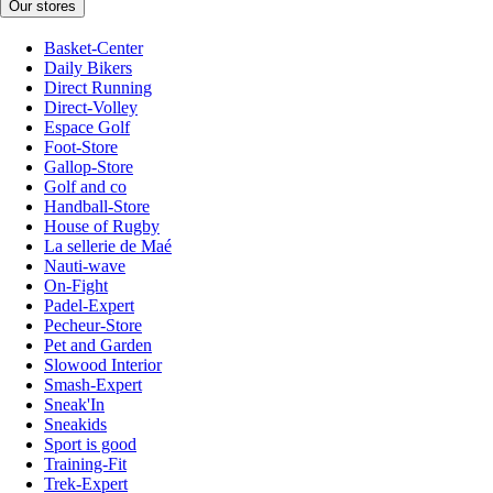
Our stores
Basket-Center
Daily Bikers
Direct Running
Direct-Volley
Espace Golf
Foot-Store
Gallop-Store
Golf and co
Handball-Store
House of Rugby
La sellerie de Maé
Nauti-wave
On-Fight
Padel-Expert
Pecheur-Store
Pet and Garden
Slowood Interior
Smash-Expert
Sneak'In
Sneakids
Sport is good
Training-Fit
Trek-Expert